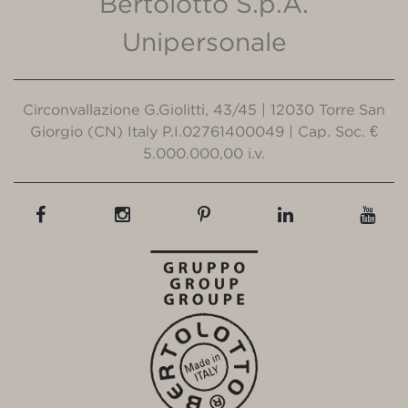
Bertolotto S.p.A.
Unipersonale
Circonvallazione G.Giolitti, 43/45 | 12030 Torre San
Giorgio (CN) Italy P.I.02761400049 | Cap. Soc. €
5.000.000,00 i.v.