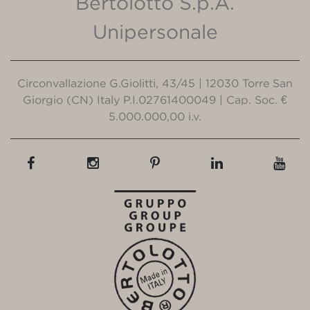
Bertolotto S.p.A.
Unipersonale
Circonvallazione G.Giolitti, 43/45 | 12030 Torre San
Giorgio (CN) Italy P.I.02761400049 | Cap. Soc. €
5.000.000,00 i.v.