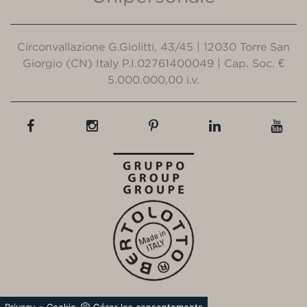
Circonvallazione G.Giolitti, 43/45 | 12030 Torre San
Giorgio (CN) Italy P.I.02761400049 | Cap. Soc. €
5.000.000,00 i.v.
-