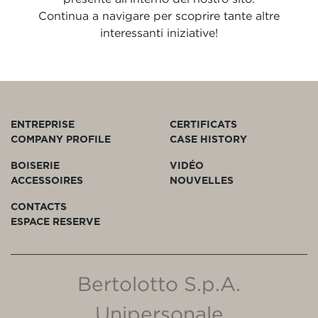
Continua a navigare per scoprire tante altre
interessanti iniziative!
ENTREPRISE
CERTIFICATS
COMPANY PROFILE
CASE HISTORY
BOISERIE
VIDÉO
ACCESSOIRES
NOUVELLES
CONTACTS
ESPACE RESERVE
Bertolotto S.p.A.
Unipersonale