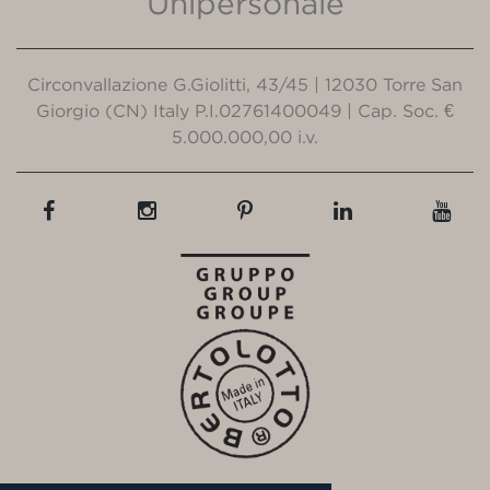
Unipersonale
Circonvallazione G.Giolitti, 43/45 | 12030 Torre San
Giorgio (CN) Italy P.I.02761400049 | Cap. Soc. €
5.000.000,00 i.v.