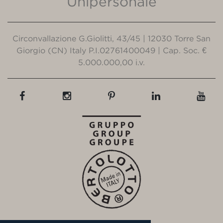
Unipersonale
Circonvallazione G.Giolitti, 43/45 | 12030 Torre San
Giorgio (CN) Italy P.I.02761400049 | Cap. Soc. €
5.000.000,00 i.v.