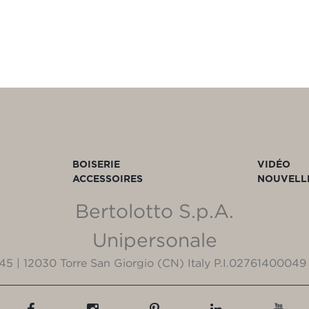
BOISERIE
VIDÉO
ACCESSOIRES
NOUVELL
Bertolotto S.p.A.
Unipersonale
3/45 | 12030 Torre San Giorgio (CN) Italy P.I.02761400049 