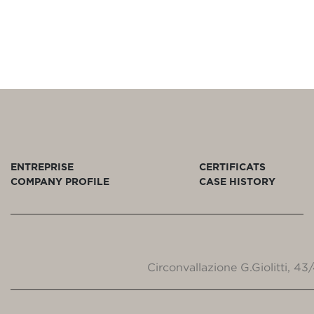
ENTREPRISE
CERTIFICATS
COMPANY PROFILE
CASE HISTORY
Circonvallazione G.Giolitti, 4