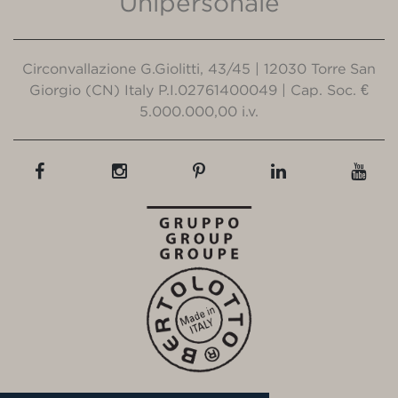
Unipersonale
Circonvallazione G.Giolitti, 43/45 | 12030 Torre San
Giorgio (CN) Italy P.I.02761400049 | Cap. Soc. €
5.000.000,00 i.v.