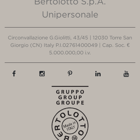
Bertolotto S.p.A.
Unipersonale
Circonvallazione G.Giolitti, 43/45 | 12030 Torre San
Giorgio (CN) Italy P.I.02761400049 | Cap. Soc. €
5.000.000,00 i.v.