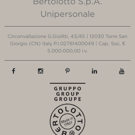
Bertolotto S.p.A.
Unipersonale
Circonvallazione G.Giolitti, 43/45 | 12030 Torre San
Giorgio (CN) Italy P.I.02761400049 | Cap. Soc. €
5.000.000,00 i.v.