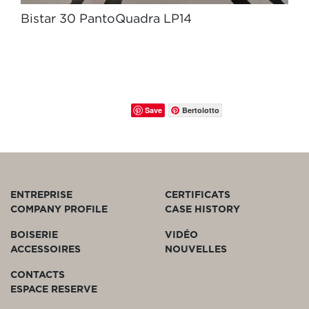
Bistar 30 PantoQuadra LP14
Save
Bertolotto
ENTREPRISE
CERTIFICATS
COMPANY PROFILE
CASE HISTORY
BOISERIE
VIDÉO
ACCESSOIRES
NOUVELLES
CONTACTS
ESPACE RESERVE