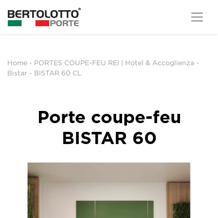
Home
-
PORTES COUPE-FEU REI | Hotel & Accoglienza
-
Bistar
-
BISTAR 60 CL
Porte coupe-feu
BISTAR 60