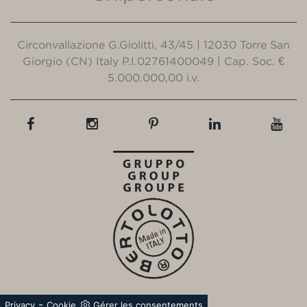
Circonvallazione G.Giolitti, 43/45 | 12030 Torre San
Giorgio (CN) Italy P.I.02761400049 | Cap. Soc. €
5.000.000,00 i.v.
-
Privacy
Cookie
Gérer les consentements