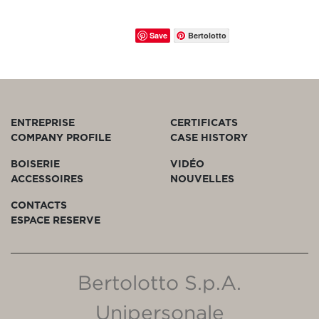
Save
Bertolotto
ENTREPRISE
CERTIFICATS
COMPANY PROFILE
CASE HISTORY
BOISERIE
VIDÉO
ACCESSOIRES
NOUVELLES
CONTACTS
ESPACE RESERVE
Bertolotto S.p.A.
Unipersonale