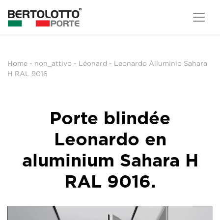
Home
-
non_attivo
-
Léonard
-
Leonardo Alluminio Sahara
H RAL 9016
Porte blindée
Leonardo en
aluminium Sahara H
RAL 9016.