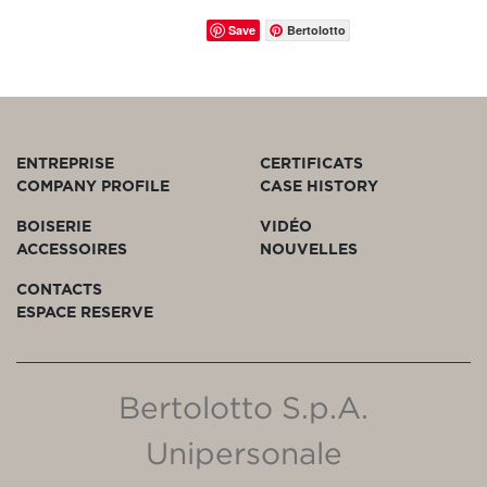
Save
Bertolotto
ENTREPRISE
CERTIFICATS
COMPANY PROFILE
CASE HISTORY
BOISERIE
VIDÉO
ACCESSOIRES
NOUVELLES
CONTACTS
ESPACE RESERVE
Bertolotto S.p.A.
Unipersonale