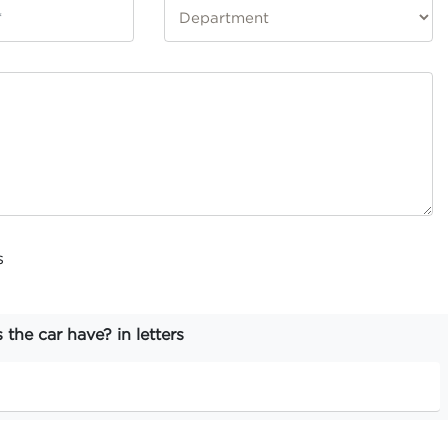
s
he car have? in letters