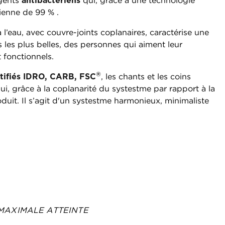
agents
antibactériens
qui, grâce à une technologie
ienne de 99 % .
 l’eau, avec couvre-joints coplanaires, caractérise une
 les plus belles, des personnes qui aiment leur
 fonctionnels.
®
rtifiés IDRO, CARB, FSC
, les chants et les coins
, grâce à la coplanarité du systestme par rapport à la
duit. Il s’agit d'un systestme harmonieux, minimaliste
UR MAXIMALE ATTEINTE