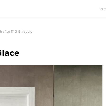
Port
rafite 111G Ghiaccio
Glace