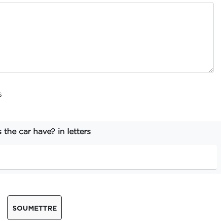
s
he car have? in letters
SOUMETTRE