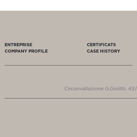
ENTREPRISE
CERTIFICATS
COMPANY PROFILE
CASE HISTORY
Circonvallazione G.Giolitti, 4