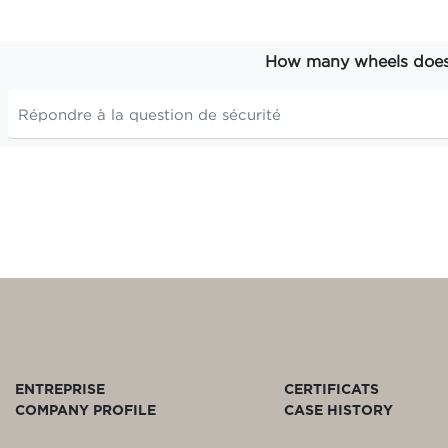
How many wheels does t
ENTREPRISE
CERTIFICATS
COMPANY PROFILE
CASE HISTORY