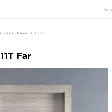
Port
er interni Trame 111T Farro
11T Far