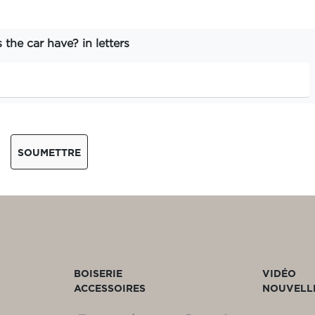
he car have? in letters
SOUMETTRE
BOISERIE
VIDÉO
ACCESSOIRES
NOUVELL