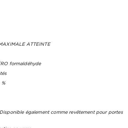
UR MAXIMALE ATTEINTE
ZÉRO formaldéhyde
tés
0 %
reDisponible également comme revêtement pour portes