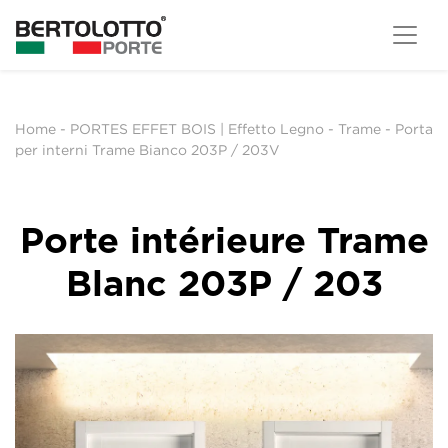
Home
-
PORTES EFFET BOIS | Effetto Legno
-
Trame
-
Porta
per interni Trame Bianco 203P / 203V
Porte intérieure Trame
Blanc 203P / 203