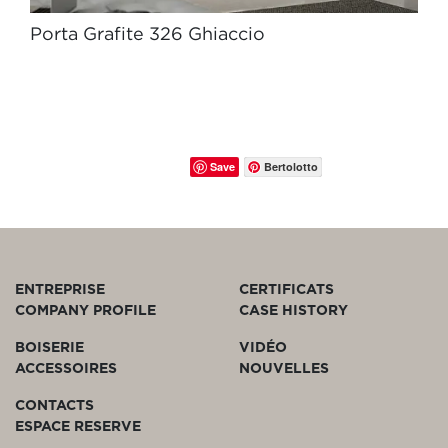
Porta Grafite 326 Ghiaccio
Save
Bertolotto
ENTREPRISE
CERTIFICATS
COMPANY PROFILE
CASE HISTORY
BOISERIE
VIDÉO
ACCESSOIRES
NOUVELLES
CONTACTS
ESPACE RESERVE