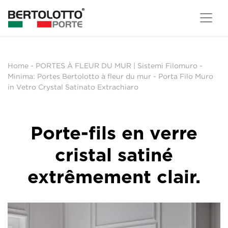
Home
-
PORTES À FLEUR DU MUR | Sistemi Filomuro
-
Minima: Portes Bertolotto à fleur du mur
-
Porta Filo Muro
in Vetro Crystal Satinato Extrachiaro
Porte-fils en verre
cristal satiné
extrêmement clair.