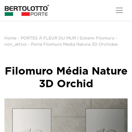
Home
-
PORTES À FLEUR DU MUR | Sistemi Filomuro
-
non_attivo
-
Porta Filomuro Media Natura 3D Orchidea
Filomuro Média Nature
3D Orchid