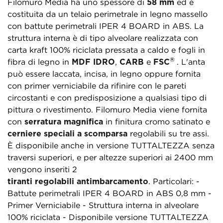
Filomuro Media ha uno spessore di
58 mm
ed è
costituita da un telaio perimetrale in legno massello
con battute perimetrali IPER 4 BOARD in ABS. La
struttura interna è di tipo alveolare realizzata con
carta kraft 100% riciclata pressata a caldo e fogli in
®
fibra di legno in
MDF IDRO
,
CARB
e
FSC
. L'anta
può essere laccata, incisa, in legno oppure fornita
con primer verniciabile da rifinire con le pareti
circostanti e con predisposizione a qualsiasi tipo di
pittura o rivestimento. Filomuro Media viene fornita
con
serratura magnifica
in finitura cromo satinato e
cerniere speciali a scomparsa
regolabili su tre assi.
È disponibile anche in versione TUTTALTEZZA senza
traversi superiori, e per altezze superiori ai 2400 mm
vengono inseriti 2
tiranti regolabili antimbarcamento
. Particolari: -
Battute perimetrali IPER 4 BOARD in ABS 0,8 mm -
Primer Verniciabile - Struttura interna in alveolare
100% riciclata - Disponibile versione TUTTALTEZZA