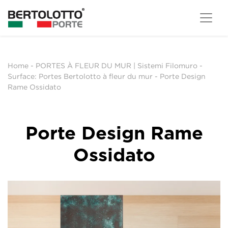
Home
-
PORTES À FLEUR DU MUR | Sistemi Filomuro
-
Surface: Portes Bertolotto à fleur du mur
-
Porte Design
Rame Ossidato
Porte Design Rame
Ossidato