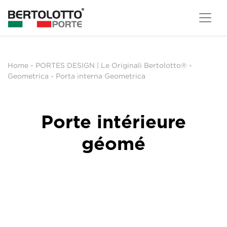
Home
-
PORTES DESIGN | Le Originali Bertolotto®
-
Geometrica
-
Porta interna Geometrica
Porte intérieure
géomé