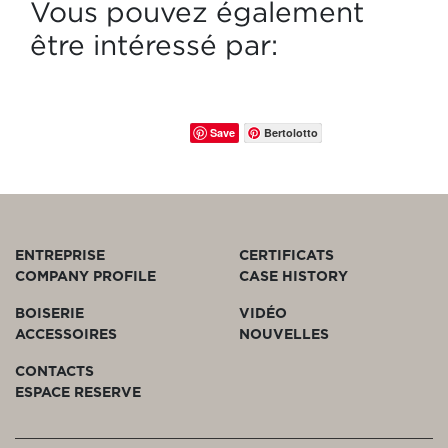
Vous pouvez également
être intéressé par:
Save
Bertolotto
ENTREPRISE
CERTIFICATS
COMPANY PROFILE
CASE HISTORY
BOISERIE
VIDÉO
ACCESSOIRES
NOUVELLES
CONTACTS
ESPACE RESERVE