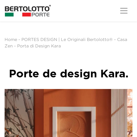
Home
-
PORTES DESIGN | Le Originali Bertolotto®
-
Casa
Zen
-
Porta di Design Kara
Porte de design Kara.