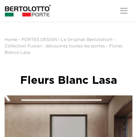
Home
-
PORTES DESIGN | Le Originali Bertolotto®
-
Collection Fusion : découvrez toutes les portes
-
Flores
Bianco Lasa
Fleurs Blanc Lasa