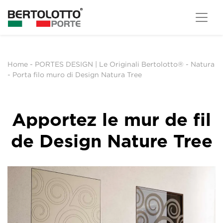
Home
-
PORTES DESIGN | Le Originali Bertolotto®
-
Natura
-
Porta filo muro di Design Natura Tree
Apportez le mur de fil
de Design Nature Tree