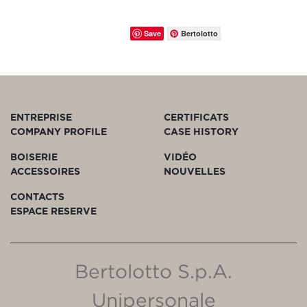
Save
Bertolotto
ENTREPRISE
CERTIFICATS
COMPANY PROFILE
CASE HISTORY
BOISERIE
VIDÉO
ACCESSOIRES
NOUVELLES
CONTACTS
ESPACE RESERVE
Bertolotto S.p.A.
Unipersonale