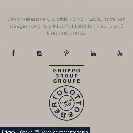
Circonvallazione G.Giolitti, 43/45 | 12030 Torre San
Giorgio (CN) Italy P.I.02761400049 | Cap. Soc. €
5.000.000,00 i.v.
-
Privacy
Cookie
Gérer les consentements