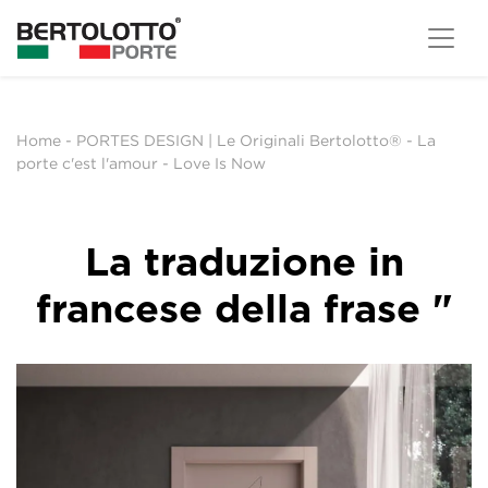
Home
-
PORTES DESIGN | Le Originali Bertolotto®
-
La
porte c'est l'amour
-
Love Is Now
La traduzione in
francese della frase "