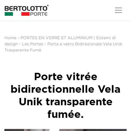
Home
-
PORTES EN VERRE ET ALUMINIUM | Sistemi di
design
-
Les Portes
-
Porta a vetro Bidirezionale Vela Unik
Trasparente Fumè
Porte vitrée
bidirectionnelle Vela
Unik transparente
fumée.