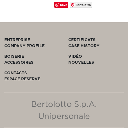
Save
Bertolotto
ENTREPRISE
CERTIFICATS
COMPANY PROFILE
CASE HISTORY
BOISERIE
VIDÉO
ACCESSOIRES
NOUVELLES
CONTACTS
ESPACE RESERVE
Bertolotto S.p.A.
Unipersonale