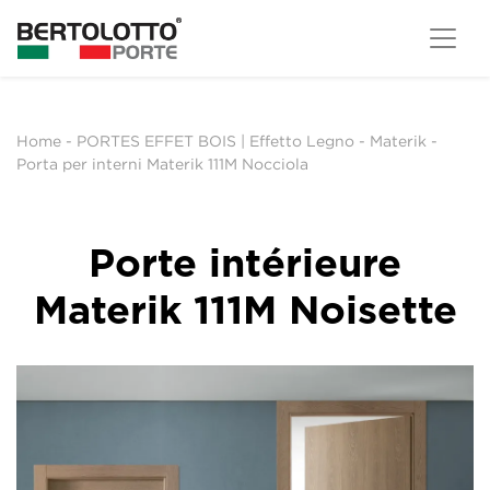
Home
-
PORTES EFFET BOIS | Effetto Legno
-
Materik
-
Porta per interni Materik 111M Nocciola
Porte intérieure
Materik 111M Noisette