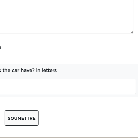
s
he car have? in letters
SOUMETTRE