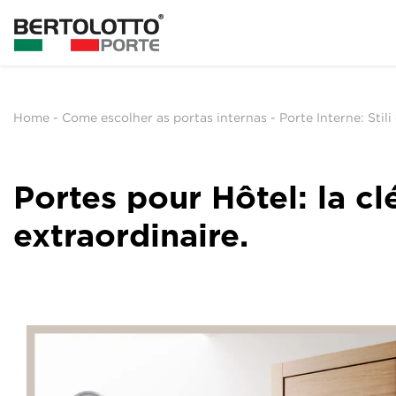
Home
-
Come escolher as portas internas
-
Porte Interne: Stili
Portes pour Hôtel: la cl
extraordinaire.