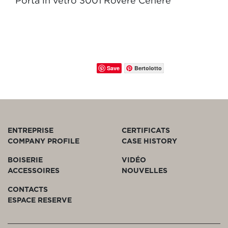
Porta in vetro 3001 Rovere Cenere
Save
Bertolotto
ENTREPRISE
CERTIFICATS
COMPANY PROFILE
CASE HISTORY
BOISERIE
VIDÉO
ACCESSOIRES
NOUVELLES
CONTACTS
ESPACE RESERVE