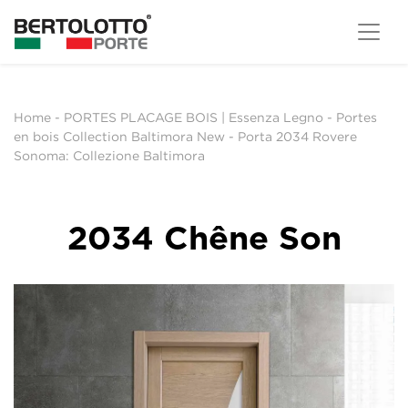
Home
-
PORTES PLACAGE BOIS | Essenza Legno
-
Portes
en bois Collection Baltimora New
-
Porta 2034 Rovere
Sonoma: Collezione Baltimora
2034 Chêne Son