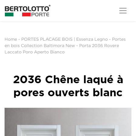
Home
-
PORTES PLACAGE BOIS | Essenza Legno
-
Portes
en bois Collection Baltimora New
-
Porta 2036 Rovere
Laccato Poro Aperto Bianco
2036 Chêne laqué à
pores ouverts blanc