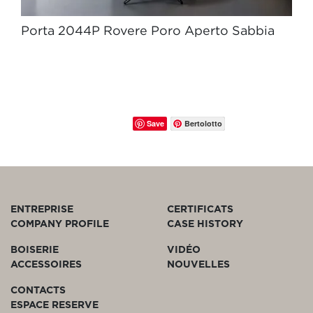
Porta 2044P Rovere Poro Aperto Sabbia
Save
Bertolotto
ENTREPRISE
CERTIFICATS
COMPANY PROFILE
CASE HISTORY
BOISERIE
VIDÉO
ACCESSOIRES
NOUVELLES
CONTACTS
ESPACE RESERVE