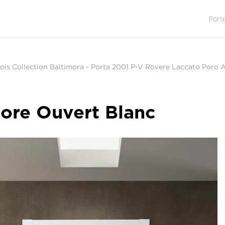
Port
ois Collection Baltimora
-
Porta 2001 P-V Rovere Laccato Poro 
ore Ouvert Blanc