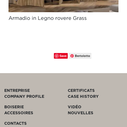
Armadio in Legno rovere Grass
Save
Bertolotto
ENTREPRISE
CERTIFICATS
COMPANY PROFILE
CASE HISTORY
BOISERIE
VIDÉO
ACCESSOIRES
NOUVELLES
CONTACTS