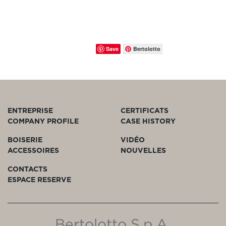
Save
Bertolotto
ENTREPRISE
CERTIFICATS
COMPANY PROFILE
CASE HISTORY
BOISERIE
VIDÉO
ACCESSOIRES
NOUVELLES
CONTACTS
ESPACE RESERVE
Bertolotto S.p.A.