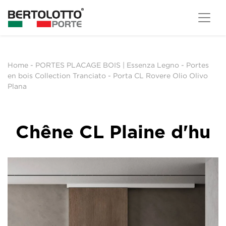
Home
-
PORTES PLACAGE BOIS | Essenza Legno
-
Portes
en bois Collection Tranciato
-
Porta CL Rovere Olio Olivo
Plana
Chêne CL Plaine d'hu