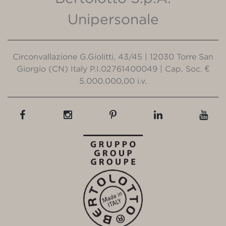
Unipersonale
Circonvallazione G.Giolitti, 43/45 | 12030 Torre San
Giorgio (CN) Italy P.I.02761400049 | Cap. Soc. €
5.000.000,00 i.v.