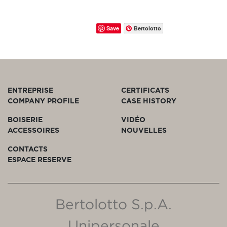
Save
Bertolotto
ENTREPRISE
CERTIFICATS
COMPANY PROFILE
CASE HISTORY
BOISERIE
VIDÉO
ACCESSOIRES
NOUVELLES
CONTACTS
ESPACE RESERVE
Bertolotto S.p.A.
Unipersonale