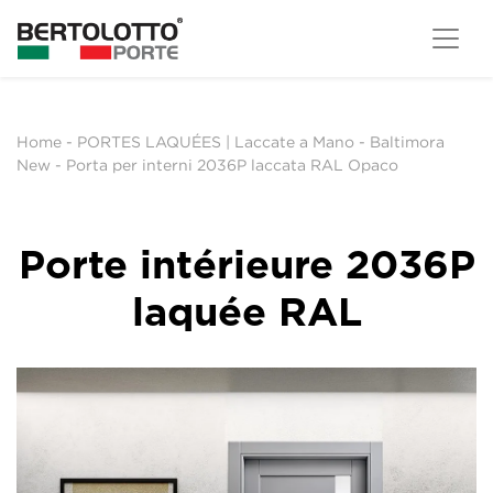
Home
-
PORTES LAQUÉES | Laccate a Mano
-
Baltimora
New
-
Porta per interni 2036P laccata RAL Opaco
Porte intérieure 2036P
laquée RAL