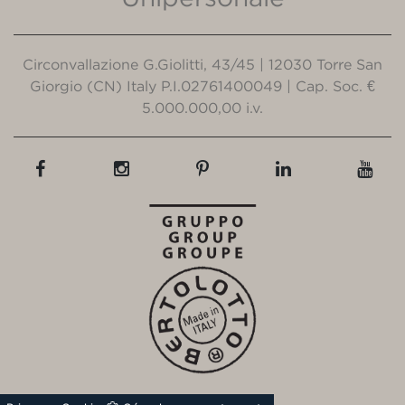
Circonvallazione G.Giolitti, 43/45 | 12030 Torre San
Giorgio (CN) Italy P.I.02761400049 | Cap. Soc. €
5.000.000,00 i.v.