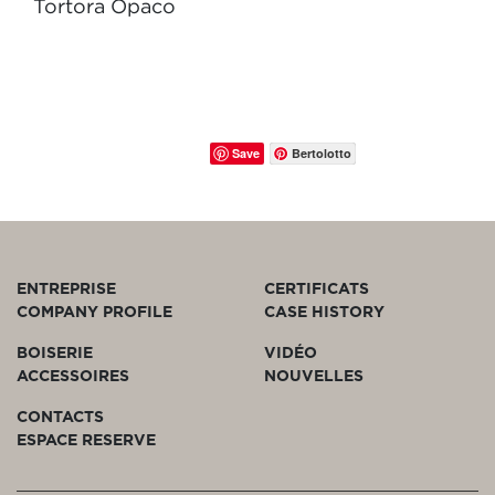
Tortora Opaco
Save
Bertolotto
ENTREPRISE
CERTIFICATS
COMPANY PROFILE
CASE HISTORY
BOISERIE
VIDÉO
ACCESSOIRES
NOUVELLES
CONTACTS
ESPACE RESERVE