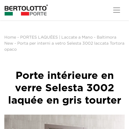
Home
-
PORTES LAQUÉES | Laccate a Mano
-
Baltimora
New
-
Porta per interni a vetro Selesta 3002 laccata Tortora
opaco
Porte intérieure en
verre Selesta 3002
laquée en gris tourter