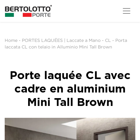
Home
-
PORTES LAQUÉES | Laccate a Mano
-
CL
-
Porta
laccata CL con telaio in Alluminio Mini Tall Brown
Porte laquée CL avec
cadre en aluminium
Mini Tall Brown