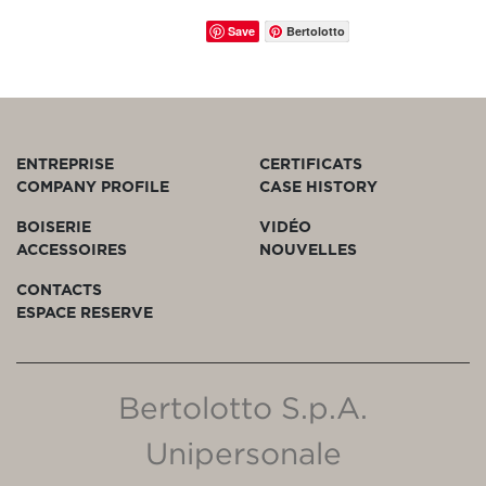
Save
Bertolotto
ENTREPRISE
CERTIFICATS
COMPANY PROFILE
CASE HISTORY
BOISERIE
VIDÉO
ACCESSOIRES
NOUVELLES
CONTACTS
ESPACE RESERVE
Bertolotto S.p.A.
Unipersonale