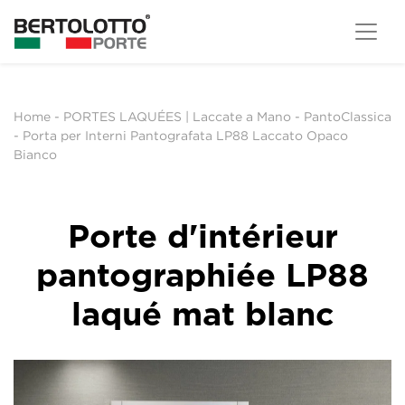
Home
-
PORTES LAQUÉES | Laccate a Mano
-
PantoClassica
-
Porta per Interni Pantografata LP88 Laccato Opaco
Bianco
Porte d'intérieur
pantographiée LP88
laqué mat blanc