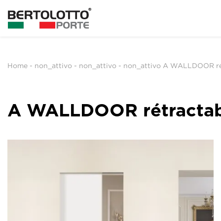
Home
-
non_attivo
-
non_attivo
-
non_attivo A WALLDOOR ré
A WALLDOOR rétractab