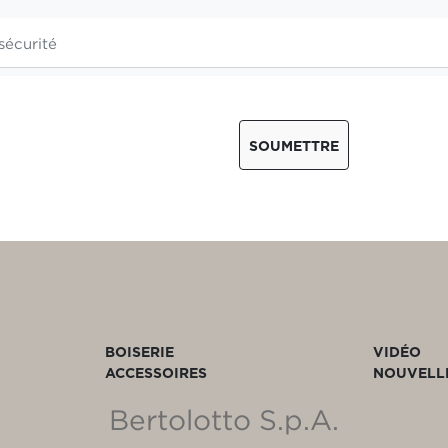
SOUMETTRE
BOISERIE
VIDÉO
ACCESSOIRES
NOUVELL
Bertolotto S.p.A.