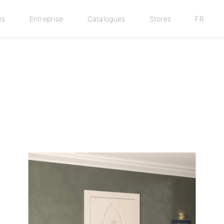
es
Entreprise
Catalogues
Stores
FR