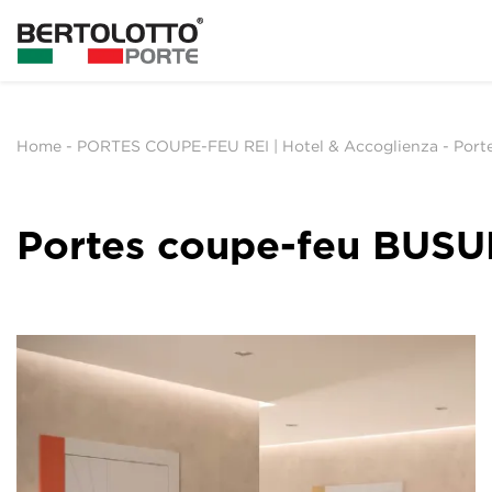
Home
-
PORTES COUPE-FEU REI | Hotel & Accoglienza
-
Port
Portes coupe-feu BUS