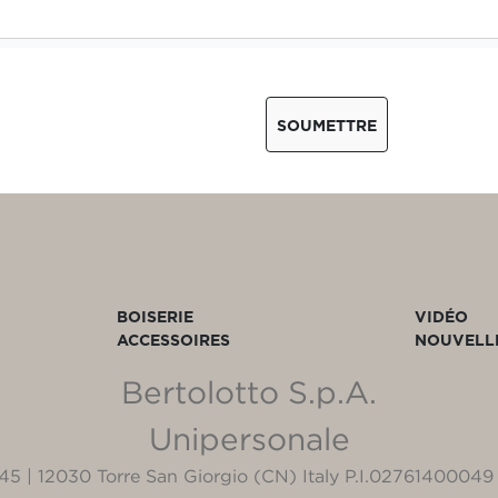
SOUMETTRE
BOISERIE
VIDÉO
ACCESSOIRES
NOUVELL
Bertolotto S.p.A.
Unipersonale
3/45 | 12030 Torre San Giorgio (CN) Italy P.I.02761400049 