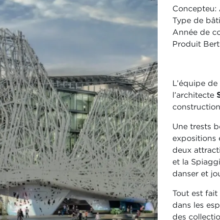
Concepteu:
Type de bât
Année de co
Produit Ber
L’équipe de
l’architecte
construction
Une trests b
expositions 
deux attract
et la Spiagg
danser et jo
Tout est fai
dans les es
des collecti