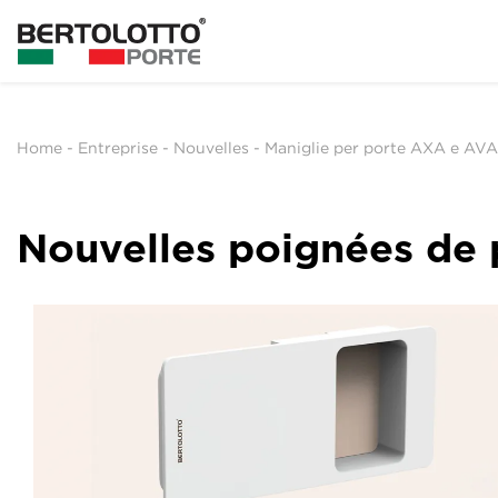
Home
-
Entreprise
-
Nouvelles
-
Maniglie per porte AXA e AVA
Nouvelles poignées de