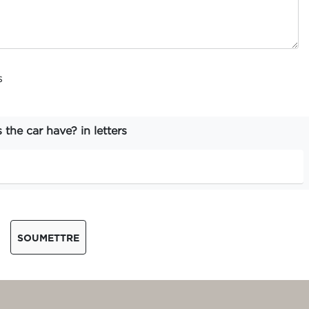
s
he car have? in letters
SOUMETTRE