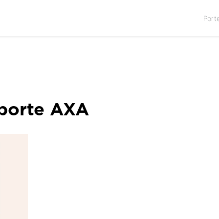
Port
 porte AXA