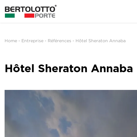
Home
-
Entreprise
-
Références
-
Hôtel Sheraton Annaba
Hôtel Sheraton Annaba