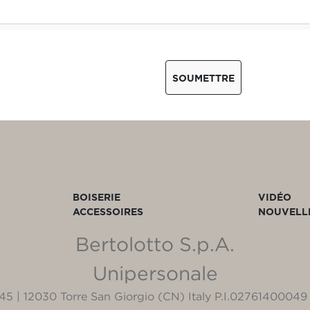
SOUMETTRE
BOISERIE
VIDÉO
ACCESSOIRES
NOUVELL
Bertolotto S.p.A.
Unipersonale
3/45 | 12030 Torre San Giorgio (CN) Italy P.I.02761400049 