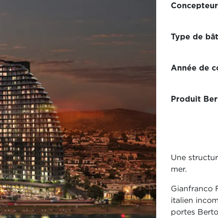
Concepteur
Type de bâ
Année de co
Produit Ber
Une structu
mer.
Gianfranco F
italien inco
portes Bert