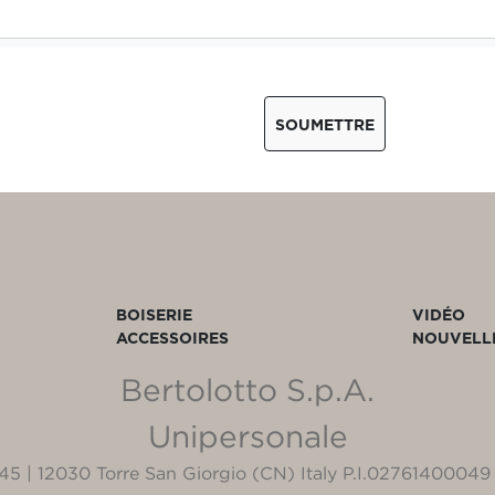
SOUMETTRE
BOISERIE
VIDÉO
ACCESSOIRES
NOUVELL
Bertolotto S.p.A.
Unipersonale
3/45 | 12030 Torre San Giorgio (CN) Italy P.I.02761400049 