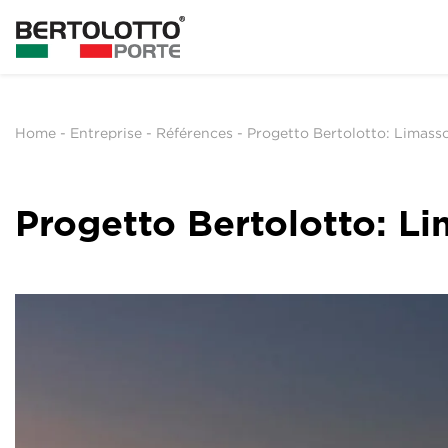
Home
-
Entreprise
-
Références
-
Progetto Bertolotto: Limasso
Progetto Bertolotto: Li