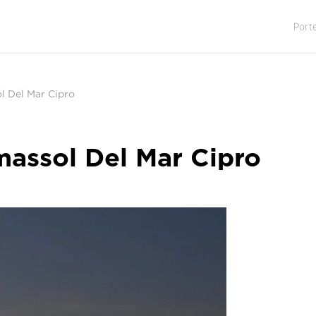
Port
l Del Mar Cipro
massol Del Mar Cipro