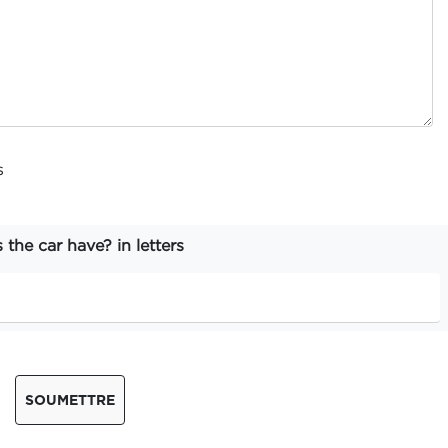
s
he car have? in letters
SOUMETTRE