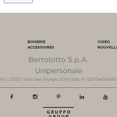
BOISERIE
VIDÉO
ACCESSOIRES
NOUVELL
Bertolotto S.p.A.
Unipersonale
3/45 | 12030 Torre San Giorgio (CN) Italy P.I.02761400049 