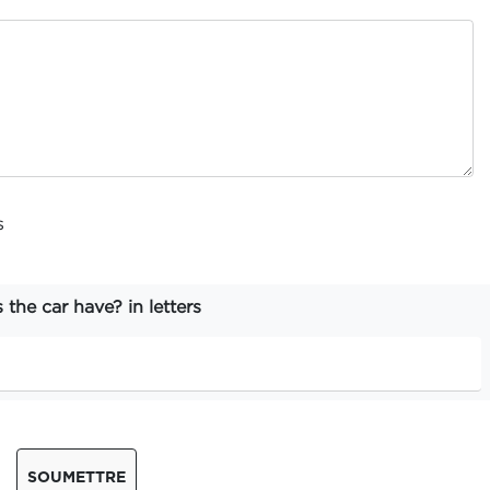
s
he car have? in letters
SOUMETTRE