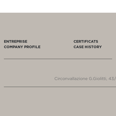
ENTREPRISE
CERTIFICATS
COMPANY PROFILE
CASE HISTORY
Circonvallazione G.Giolitti, 4