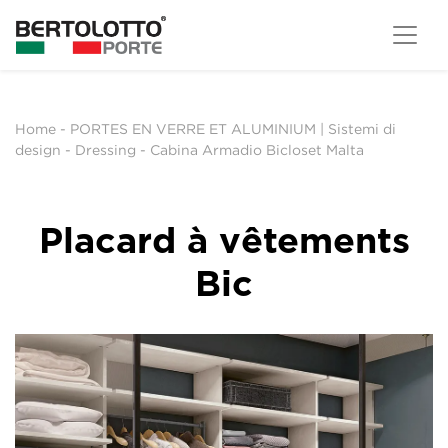
Home
-
PORTES EN VERRE ET ALUMINIUM | Sistemi di
design
-
Dressing
-
Cabina Armadio Bicloset Malta
Placard à vêtements
Bic