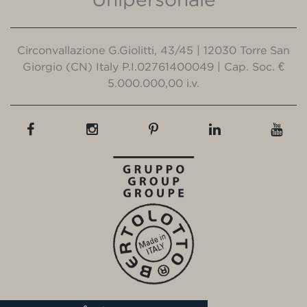
Circonvallazione G.Giolitti, 43/45 | 12030 Torre San
Giorgio (CN) Italy P.I.02761400049 | Cap. Soc. €
5.000.000,00 i.v.