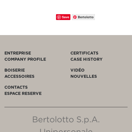
Save
Bertolotto
ENTREPRISE
CERTIFICATS
COMPANY PROFILE
CASE HISTORY
BOISERIE
VIDÉO
ACCESSOIRES
NOUVELLES
CONTACTS
ESPACE RESERVE
Bertolotto S.p.A.
Unipersonale