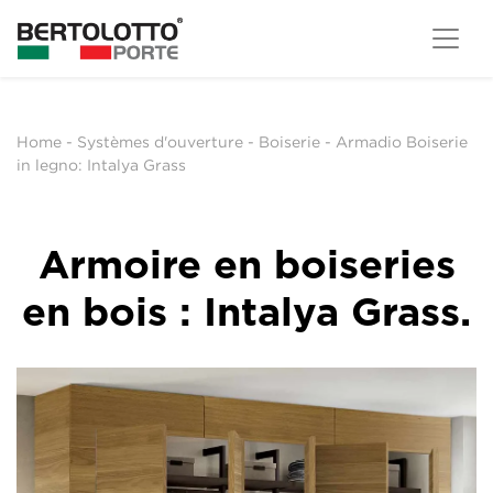
Home
-
Systèmes d'ouverture
-
Boiserie
-
Armadio Boiserie
in legno: Intalya Grass
Armoire en boiseries
en bois : Intalya Grass.