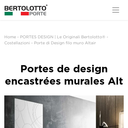
Home
-
PORTES DESIGN | Le Originali Bertolotto®
-
Costellazioni
-
Porte di Design filo muro Altair
Portes de design
encastrées murales Alt