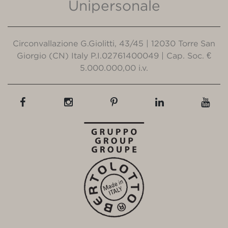
Unipersonale
Circonvallazione G.Giolitti, 43/45 | 12030 Torre San
Giorgio (CN) Italy P.I.02761400049 | Cap. Soc. €
5.000.000,00 i.v.