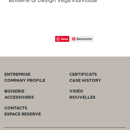
Boiserie di Design Vega Individual
Save
Bertolotto
ENTREPRISE
CERTIFICATS
COMPANY PROFILE
CASE HISTORY
BOISERIE
VIDÉO
ACCESSOIRES
NOUVELLES
CONTACTS
ESPACE RESERVE