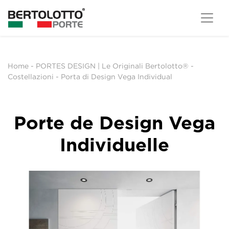
Home
-
PORTES DESIGN | Le Originali Bertolotto®
-
Costellazioni
-
Porta di Design Vega Individual
Porte de Design Vega
Individuelle